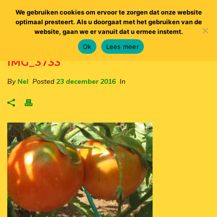
We gebruiken cookies om ervoor te zorgen dat onze website
optimaal presteert. Als u doorgaat met het gebruiken van de
website, gaan we er vanuit dat u ermee instemt.
Ok
Lees meer
IMG_3733
By
Nel
Posted
23 december 2016
In