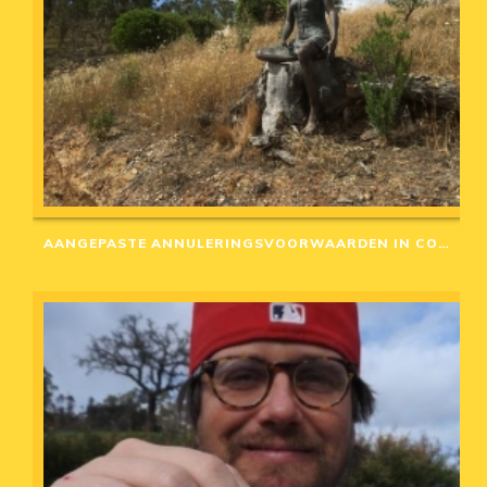
AANGEPASTE ANNULERINGSVOORWAARDEN IN CORONA-TIJD