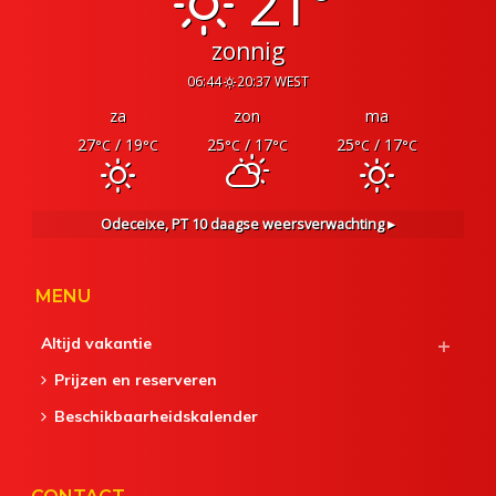
21°
zonnig
06:44
20:37 WEST
za
zon
ma
27
/ 19
25
/ 17
25
/ 17
°C
°C
°C
°C
°C
°C
Odeceixe, PT
10 daagse weersverwachting ▸
MENU
Altijd vakantie
Prijzen en reserveren
Beschikbaarheidskalender