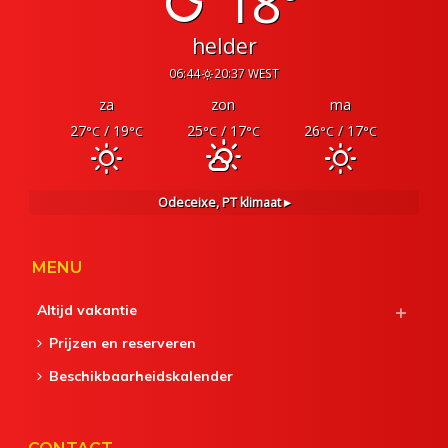
18°
helder
06:44
20:37 WEST
za
zon
ma
27
/ 19
25
/ 17
26
/ 17
°C
°C
°C
°C
°C
°C
Odeceixe, PT
klimaat ▸
MENU
Altijd vakantie
Prijzen en reserveren
Beschikbaarheidskalender