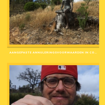
AANGEPASTE ANNULERINGSVOORWAARDEN IN CORONA-TIJD