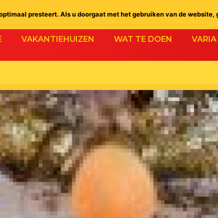
ptimaal presteert. Als u doorgaat met het gebruiken van de website, 
E
VAKANTIEHUIZEN
WAT TE DOEN
VARIA