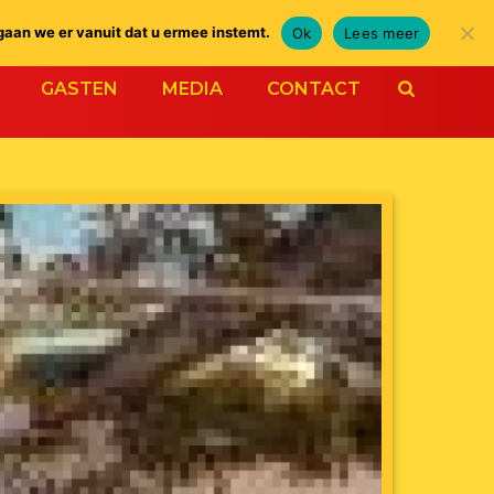
gaan we er vanuit dat u ermee instemt.
Ok
Lees meer
GASTEN
MEDIA
CONTACT