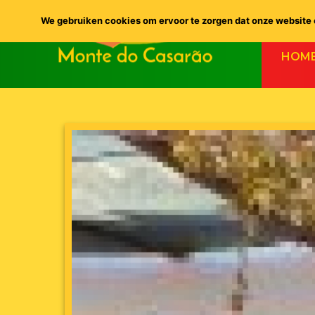
We gebruiken cookies om ervoor te zorgen dat onze website o
HOM