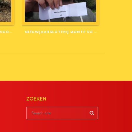
AANGEPASTE ANNULERINGSVOORWAARDEN IN CORONA-TIJD
NIEUWJAARSLOTERIJ MONTE DO CASARÃO: WINNAARS VAN 2020
ZOEKEN