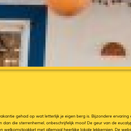
antie gehad op wat letterlijk je eigen berg is. Bijzondere ervaring o
n dan die sterrenhemel, onbeschrijfelijk mooi! De geur van de eucal
en welkomstpakket met allemaal heerlijke lokale lekkernijen. De webs