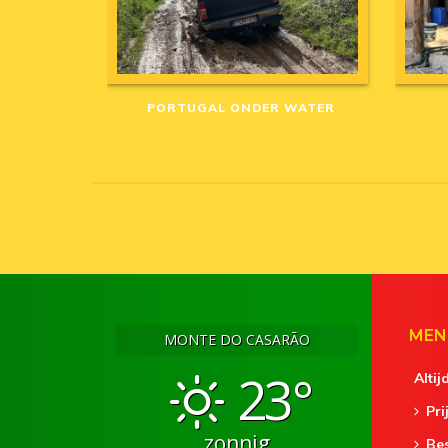
PORTUGAL ONDER WATER
MEN
MONTE DO CASARÃO
23°
Altij
Pri
zonnig
Be