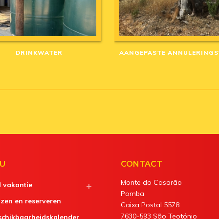
DRINKWATER
U
CONTACT
Monte do Casarão
d vakantie
Pomba
jzen en reserveren
Caixa Postal 5578
7630-593 São Teotónio
schikbaarheidskalender