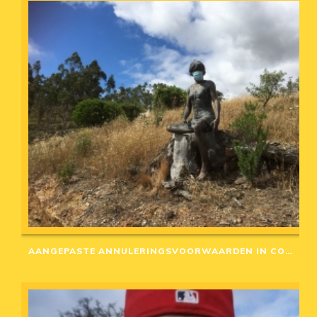
AANGEPASTE ANNULERINGSVOORWAARDEN IN CORONA-TIJD