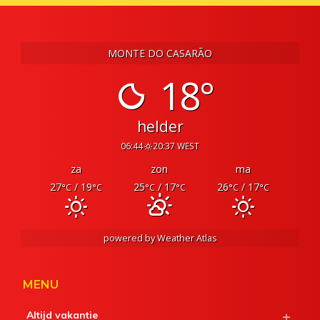
MONTE DO CASARÃO
18°
helder
06:44
20:37 WEST
za
zon
ma
27
/ 19
25
/ 17
26
/ 17
°C
°C
°C
°C
°C
°C
powered by
Weather Atlas
MENU
Altijd vakantie