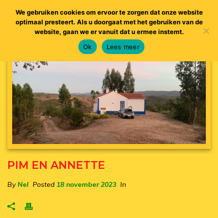
We gebruiken cookies om ervoor te zorgen dat onze website
optimaal presteert. Als u doorgaat met het gebruiken van de
website, gaan we er vanuit dat u ermee instemt.
Ok
Lees meer
PIM EN ANNETTE
By
Nel
Posted
18 november 2023
In