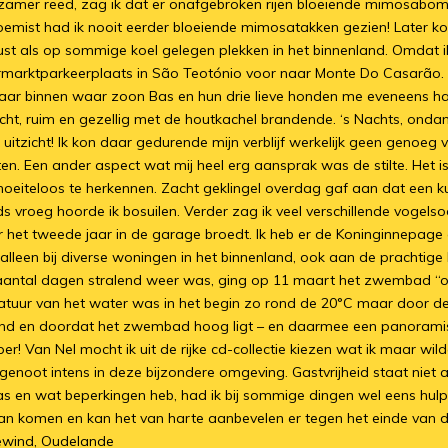
zamer reed, zag ik dat er onafgebroken rijen bloeiende mimosabo
loemist had ik nooit eerder bloeiende mimosatakken gezien! Later ko
 als op sommige koel gelegen plekken in het binnenland. Omdat ik 
rmarktparkeerplaats in São Teotónio voor naar Monte Do Casarão. 
aar binnen waar zoon Bas en hun drie lieve honden me eveneens ha
licht, ruim en gezellig met de houtkachel brandende. ‘s Nachts, on
n uitzicht! Ik kon daar gedurende mijn verblijf werkelijk geen genoeg
Een ander aspect wat mij heel erg aansprak was de stilte. Het is e
er moeiteloos te herkennen. Zacht geklingel overdag gaf aan dat een
s vroeg hoorde ik bosuilen. Verder zag ik veel verschillende vogels
 het tweede jaar in de garage broedt. Ik heb er de Koninginnepage o
t alleen bij diverse woningen in het binnenland, ook aan de prachtig
aantal dagen stralend weer was, ging op 11 maart het zwembad “ope
tuur van het water was in het begin zo rond de 20°C maar door de 
nd en doordat het zwembad hoog ligt – en daarmee een panoramisch 
r! Van Nel mocht ik uit de rijke cd-collectie kiezen wat ik maar wi
 genoot intens in deze bijzondere omgeving. Gastvrijheid staat nie
s en wat beperkingen heb, had ik bij sommige dingen wel eens hulp 
kan komen en kan het van harte aanbevelen er tegen het einde van 
dewind, Oudelande