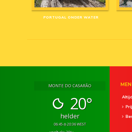
PORTUGAL ONDER WATER
MEN
MONTE DO CASARÃO
20°
Altij
Pri
helder
Be
06:45
20:36 WEST