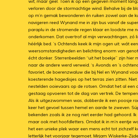
wit, maar geel. Toen ik op een gegeven moment lang
verloren door de stormachtige wind. Behalve bij de b
op m’n gemak bewonderen én ruiken zowel aan de kust
navigeren reed Wynand me in zijn bus vanaf de supe
paraplu in de stromende regen klaar en loodste me n
onderkomen. Dat overtrof al mijn verwachtingen, zó 
héérlijk bed. ’s Ochtends keek ik mijn ogen uit: wát ee
weersomstandigheden en belichting enorm van genoten. 
écht donker. Sterrenbeelden “uit het boekje” zijn hi
naar de andere werd verweid. ‘s Avonds en ’s ochtend
favoriet, de boerenzwaluw die bij Nel en Wynand voor
koesterende hagedisjes op het terras zien zitten. Nie
nestelden ooievaars op de rotsen. Omdat het al een 
gestaag opvoeren tot de dag van vertrek. De tempera
Als ik uitgezwommen was, dobberde ik een poosje ro
keer het gevoel tussen hemel en aarde te zweven. Súpe
bekenden zoals ik ze nog niet eerder had gehoord. Ik
maar ook met hoofdletters. Omdat ik in m’n eentje wa
het een unieke plek waar een mens echt tot zichzelf 
letterlijk het voorjaar tegemoet. Mirjam Wiskerke-Zij