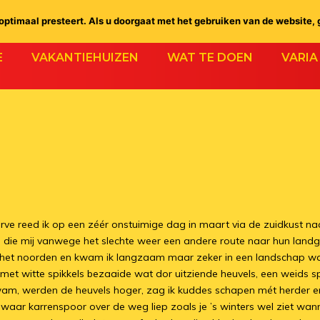
ptimaal presteert. Als u doorgaat met het gebruiken van de website, 
E
VAKANTIEHUIZEN
WAT TE DOEN
VARIA
lgarve reed ik op een zéér onstuimige dag in maart via de zuidkust n
e mij vanwege het slechte weer een andere route naar hun landg
 het noorden en kwam ik langzaam maar zeker in een landschap waar
s van met witte spikkels bezaaide wat dor uitziende heuvels, een w
 kwam, werden de heuvels hoger, zag ik kuddes schapen mét herder e
waar karrenspoor over de weg liep zoals je ’s winters wel ziet wa