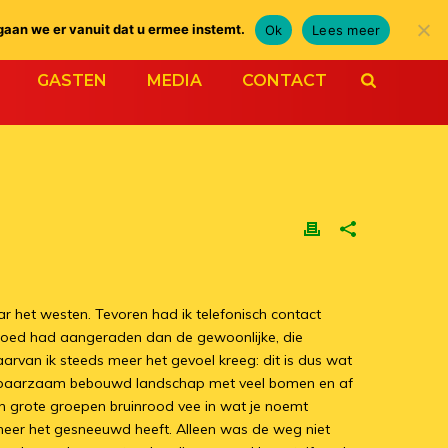
gaan we er vanuit dat u ermee instemt.
Ok
Lees meer
GASTEN
MEDIA
CONTACT
aar het westen. Tevoren had ik telefonisch contact
oed had aangeraden dan de gewoonlijke, die
van ik steeds meer het gevoel kreeg: dit is dus wat
eids spaarzaam bebouwd landschap met veel bomen en af
n grote groepen bruinrood vee in wat je noemt
nneer het gesneeuwd heeft. Alleen was de weg niet