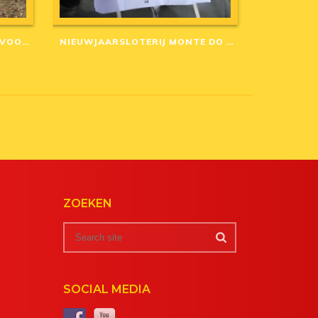
AANGEPASTE ANNULERINGSVOORWAARDEN IN CORONA-TIJD
NIEUWJAARSLOTERIJ MONTE DO CASARÃO: WINNAARS VAN 2020
ZOEKEN
SOCIAL MEDIA