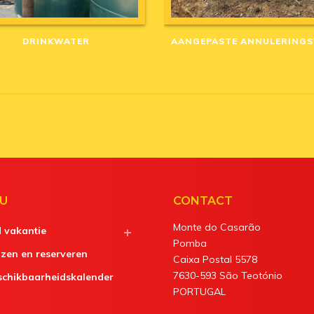
DRINKWATER
U
CONTACT
Monte do Casarão
d vakantie
Pomba
jzen en reserveren
Caixa Postal 5578
7630-593 São Teotónio
schikbaarheidskalender
PORTUGAL