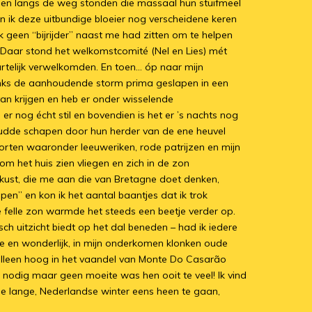
men langs de weg stonden die massaal hun stuifmeel
n ik deze uitbundige bloeier nog verscheidene keren
geen “bijrijder” naast me had zitten om te helpen
Daar stond het welkomstcomité (Nel en Lies) mét
rtelijk verwelkomden. En toen… óp naar mijn
danks de aanhoudende storm prima geslapen in een
 van krijgen en heb er onder wisselende
r nog écht stil en bovendien is het er ’s nachts nog
 kudde schapen door hun herder van de ene heuvel
oorten waaronder leeuweriken, rode patrijzen en mijn
m het huis zien vliegen en zich in de zon
e kust, die me aan die van Bretagne doet denken,
n” en kon ik het aantal baantjes dat ik trok
felle zon warmde het steeds een beetje verder op.
uitzicht biedt op het dal beneden – had ik iedere
lde en wonderlijk, in mijn onderkomen klonken oude
t alleen hoog in het vaandel van Monte Do Casarão
nodig maar geen moeite was hen ooit te veel! Ik vind
de lange, Nederlandse winter eens heen te gaan,