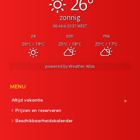
26°
zonnig
06:44
20:37 WEST
za
zon
ma
26
/ 19
25
/ 18
25
/ 17
°C
°C
°C
°C
°C
°C
powered by
Weather Atlas
MENU
Altijd vakantie
Prijzen en reserveren
Beschikbaarheidskalender