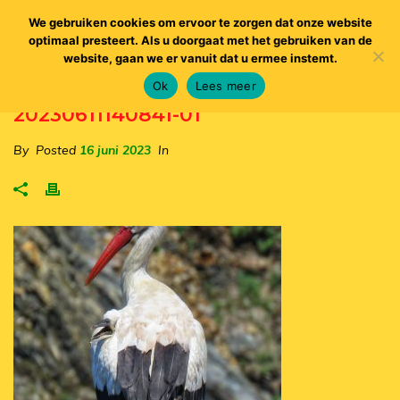
We gebruiken cookies om ervoor te zorgen dat onze website
optimaal presteert. Als u doorgaat met het gebruiken van de
website, gaan we er vanuit dat u ermee instemt.
Ok
Lees meer
20230611140841-01
By
Posted
16 juni 2023
In