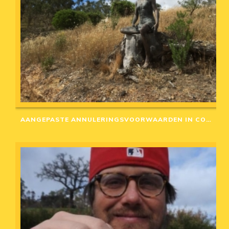
AANGEPASTE ANNULERINGSVOORWAARDEN IN CORONA-TIJD