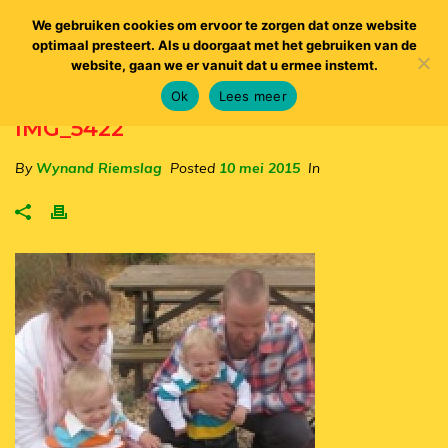
We gebruiken cookies om ervoor te zorgen dat onze website
optimaal presteert. Als u doorgaat met het gebruiken van de
website, gaan we er vanuit dat u ermee instemt.
Ok
Lees meer
IMG_5422
By
Wynand Riemslag
Posted
10 mei 2015
In