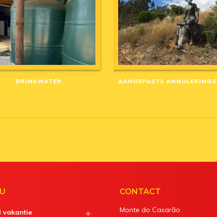
DRINKWATER
U
CONTACT
Monte do Casarão
d vakantie