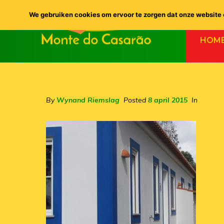
We gebruiken cookies om ervoor te zorgen dat onze website o
HOM
By
Wynand Riemslag
Posted
8 april 2015
In