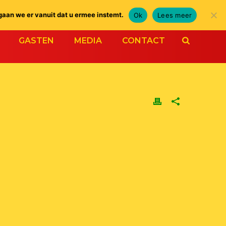
gaan we er vanuit dat u ermee instemt.
Ok
Lees meer
GASTEN
MEDIA
CONTACT