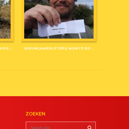
AANGEPASTE ANNULERINGSVOORWAARDEN IN CORONA-TIJD
NIEUWJAARSLOTERIJ MONTE DO CASARÃO: WINNAARS VAN 2020
ZOEKEN