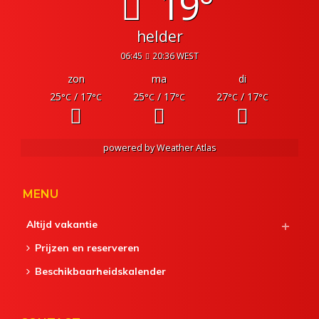
19°
helder
06:45
20:36 WEST
zon
ma
di
25
/ 17
25
/ 17
27
/ 17
°C
°C
°C
°C
°C
°C
powered by
Weather Atlas
MENU
Altijd vakantie
Prijzen en reserveren
Beschikbaarheidskalender