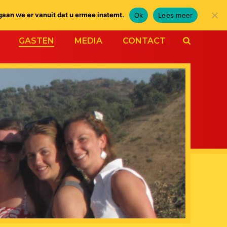
gaan we er vanuit dat u ermee instemt.
Ok
Lees meer
GASTEN
MEDIA
CONTACT