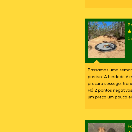
B
1 
Passámos uma semana 
preciso. A herdade é 
procura sossego, tran
Há 2 pontos negativos
um preço um pouco exc
F