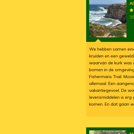
Al
30
We hebben samen eind 
kruiden en een geweldi
waarvan de kurk was 
bomen in de omgeving.
Fishermans Trail. Moo
allemaal. Een aangen
vakantiegevoel. De w
levensmiddelen is erg
komen. En dat gaan we
M