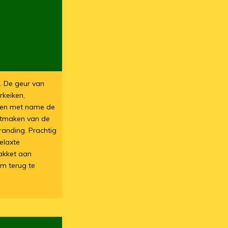
. De geur van
rkeiken,
men met name de
itmaken van de
randing. Prachtig
elaxte
akket aan
m terug te