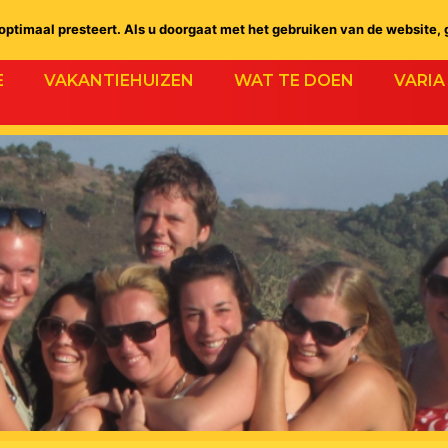
ptimaal presteert. Als u doorgaat met het gebruiken van de website, 
E
VAKANTIEHUIZEN
WAT TE DOEN
VARIA