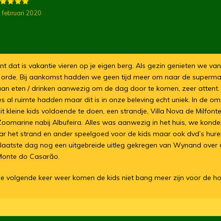
 februari 2020
t dat is vakantie vieren op je eigen berg. Als gezin genieten we van
e orde. Bij aankomst hadden we geen tijd meer om naar de superma
 aan eten / drinken aanwezig om de dag door te komen, zeer attent.
es al ruimte hadden maar dit is in onze beleving echt uniek. In de om
t kleine kids voldoende te doen, een strandje, Villa Nova de Milfonte
oomarine nabij Albufeira. Alles was aanwezig in het huis, we konde
ar het strand en ander speelgoed voor de kids maar ook dvd’s hure
erlaatste dag nog een uitgebreide uitleg gekregen van Wynand over
 Monte do Casarão.
e volgende keer weer komen de kids niet bang meer zijn voor de h