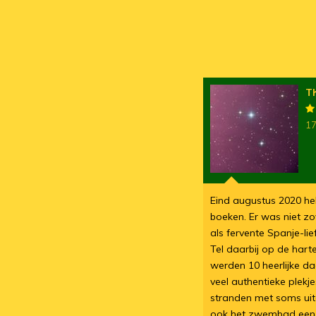
T
17
Eind augustus 2020 he
boeken. Er was niet zo
als fervente Spanje-l
Tel daarbij op de hart
werden 10 heerlijke d
veel authentieke plekje
stranden met soms uitd
ook het zwembad een 