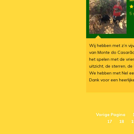
5 
Wij hebben met z’n vi
van Monte do Casarão
het spelen met de vrie
uitzicht, de sterren, 
We hebben met Nel ee
Dank voor een heerlij
Vorige Pagina
17
18
1