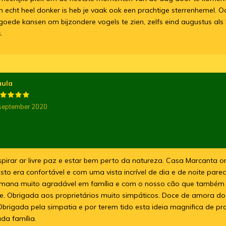
 echt heel donker is heb je vaak ook een prachtige sterrenhemel. O
r goede kansen om bijzondere vogels te zien, zelfs eind augustus als
.
aula
september 2020
espirar ar livre paz e estar bem perto da natureza. Casa Marcanta 
to era confortável e com uma vista incrível de dia e de noite pare
semana muito agradável em família e com o nosso cão que também 
. Obrigada aos proprietários muito simpáticos. Doce de amora d
rigada pela simpatia e por terem tido esta ideia magnifica de p
da família.