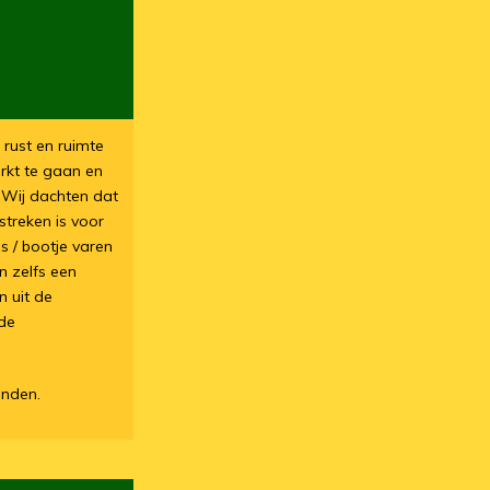
 rust en ruimte
rkt te gaan en
 Wij dachten dat
streken is voor
s / bootje varen
n zelfs een
n uit de
 de
onden.