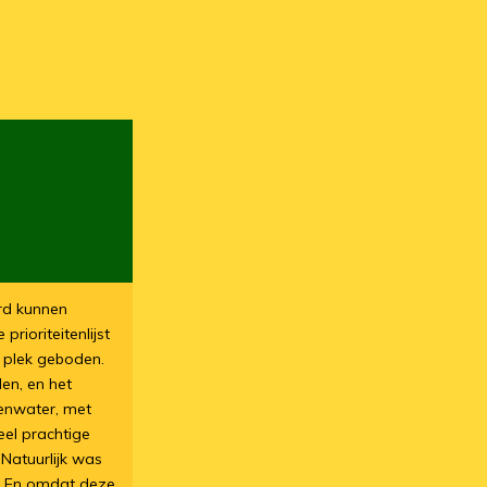
ord kunnen
rioriteitenlijst
e plek geboden.
en, en het
enwater, met
eel prachtige
 Natuurlijk was
. En omdat deze