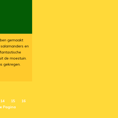
ebben gemaakt
r salamanders en
fantastische
uit de moestuin.
s gekregen.
14
15
16
e Pagina