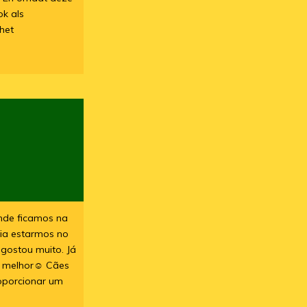
ok als
 het
onde ficamos na
cia estarmos no
gostou muito. Já
o melhor☺️ Cães
roporcionar um