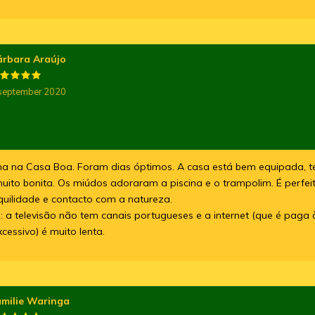
árbara Araújo
september 2020
na Casa Boa. Foram dias óptimos. A casa está bem equipada, t
muito bonita. Os miúdos adoraram a piscina e o trampolim. É perfe
quilidade e contacto com a natureza.
: a televisão não tem canais portugueses e a internet (que é paga 
essivo) é muito lenta.
amilie Waringa