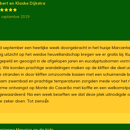
bert en Klaske Dijkstra
 september 2019
september een heerlijke week doorgebracht in het huisje Marcanta
g uitzicht op het weidse heuvellandschap kregen we er gratis bij. Ku
gepeld en geoogst in de afgelopen jaren en eucalyptusbomen vor
 We konden prachtige wandelingen maken op de kliffen die deel u
ie stranden in door kliffen omzoomde baaien met een schuimende b
aam zwembad en prachtige temperaturen zorgden mede voor het r
arme ontvangst op Monte do Casarão met koffie en een welkomstp
 gewaardeerd. Na een week beseften we dat deze plek uitnodigde o
 zeker doen. Tot ziens👍
arianne Maurice en de kids