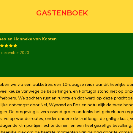
GASTENBOEK
heo en Hanneke van Kooten
 december 2020
bben we via een pakketreis een 10-daagse reis naar dit heerlijke o
veel keuze vanwege de beperkingen, en Portugal stond niet op onze p
iefhebbers. We zochten rust en ruimte en dat werd op deze prachtig
elijke ontvangst door Nel, Wynand en Bas en natuurlijk de twee hond
agen. De omgeving is verrassend groen ondanks het gebrek aan reg
s, volop wandelroutes, onder andere de trail langs de grillige kust, v
agende klimpartijen, echte duinen, en een heel gezellige bevolking.
heerlijke plek om de heetste momenten van de dag door te komen