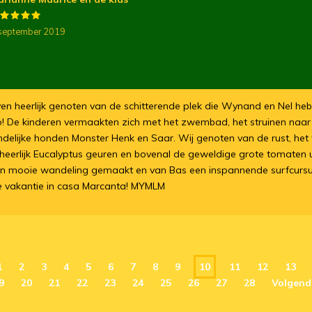
september 2019
jven heerlijk genoten van de schitterende plek die Wynand en Nel h
! De kinderen vermaakten zich met het zwembad, het struinen naa
ndelijke honden Monster Henk en Saar. Wij genoten van de rust, het 
de heerlijk Eucalyptus geuren en bovenal de geweldige grote tomaten 
n mooie wandeling gemaakt en van Bas een inspannende surfcursu
ke vakantie in casa Marcanta! MYMLM
1
2
3
4
5
6
7
8
9
10
11
12
13
9
20
21
22
23
24
25
26
27
28
Volgend