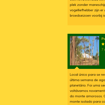
plek zonder maneschijn
vogelliefhebber zijn e
broedseizoen voorbij is
P
7 
Local único para se r
última semana de agos
planetário. Foi uma 
voltávamos novamente
do monte amorosos. Ob
monte isolado para ca